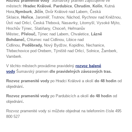
Rozvoz pramenité vody
Šumavský pramen zajišťujeme ve
městech:
Hradec Králové
,
Pardubice
,
Chrudim
,
Kolín
, Kutná
Hora,
Nymburk
,
Jičín
, Dvůr Králové nad Labem, Česká
Sklaice,
Hořice
, Jaroměř, Trutnov, Náchod, Rychnov nad Kněžnou,
Ústí nad Orlicí, Česká Třebová, Nasavrky, Litomyšl, Vysoké Mýto,
Hrochův Týnec, Slatiňany, Choceň, Heřmanův
Městec,
Přelouč,
Týnec nad Labem, Chvaletice,
Lázně
Bohdaneč,
Chlumec nad Cidlinou, Libice nad
Cidlinou,
Poděbrady,
Nový Bydžov, Kopidlno, Nechanice,
Třebechovice pod Orebem, Týniště nad Orlicí, Solnice, Žamberk,
Vamberk.
V těchto městech provádíme pravidelný
rozvoz balené
vody
Šumavský pramen
dle pravidelných závozových tras.
Rozvoz pramenité vody
po Hradci Králové a okolí
do 48 hodin
od
objednání
.
Rozvoz pramenité vody
po Pardubicích a okolí
do 48 hodin
od
objednání
.
Rozvoz pramenité vody si můžete objednat na telefonním čísle 495
800 527