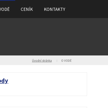
VODĚ
CENÍK
KONTAKTY
Úvodní stránka
O VODĚ
ody