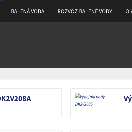
BALENÁ VODA
ROZVOZ BALENÉ VODY
O 
 DK2V208A
Vý