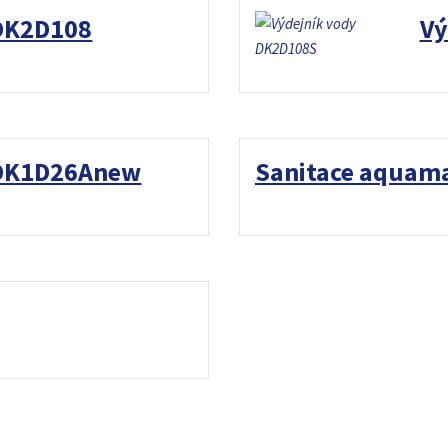
 DK2D108
Vý
 DK1D26Anew
Sanitace aquam