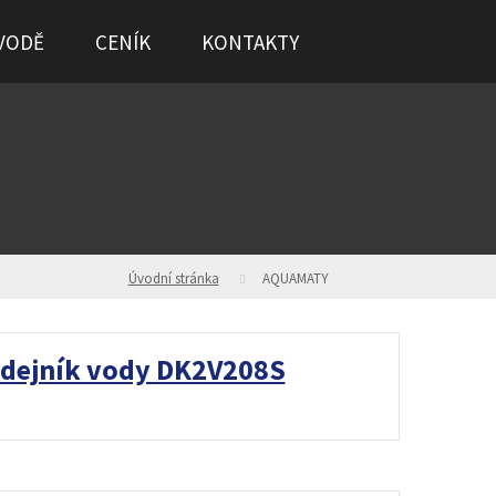
VODĚ
CENÍK
KONTAKTY
Úvodní stránka
AQUAMATY
dejník vody DK2V208S