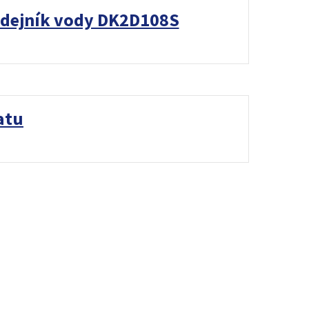
dejník vody DK2D108S
atu