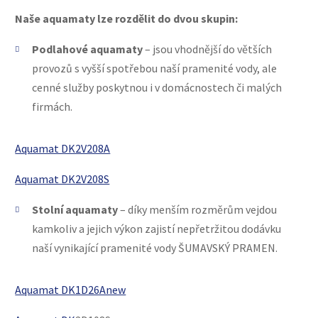
Naše aquamaty lze rozdělit do dvou skupin:
Podlahové aquamaty
– jsou vhodnější do větších
provozů s vyšší spotřebou naší pramenité vody, ale
cenné služby poskytnou i v domácnostech či malých
firmách.
Aquamat DK2V208A
Aquamat DK2V208S
Stolní aquamaty
– díky menším rozměrům vejdou
kamkoliv a jejich výkon zajistí nepřetržitou dodávku
naší vynikající pramenité vody ŠUMAVSKÝ PRAMEN.
Aquamat DK1D26Anew