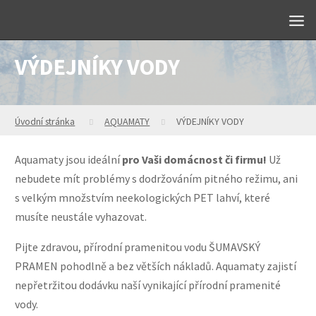
VÝDEJNÍKY VODY
Úvodní stránka
AQUAMATY
VÝDEJNÍKY VODY
Aquamaty jsou ideální
pro Vaši domácnost či firmu!
Už
nebudete mít problémy s dodržováním pitného režimu, ani
s velkým množstvím neekologických PET lahví, které
musíte neustále vyhazovat.
Pijte zdravou, přírodní pramenitou vodu ŠUMAVSKÝ
PRAMEN pohodlně a bez větších nákladů. Aquamaty zajistí
nepřetržitou dodávku naší vynikající přírodní pramenité
vody.