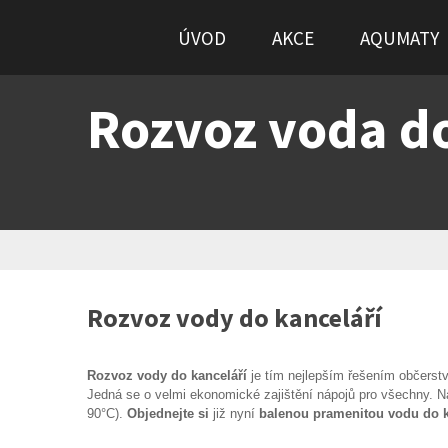
ÚVOD
AKCE
AQUMATY
Rozvoz voda do
Rozvoz vody do kanceláří
Rozvoz vody do kanceláří
je tím nejlepším řešením občerst
Jedná se o velmi ekonomické zajištění nápojů pro všechny. 
90°C).
Objednejte si
již nyní
balenou pramenitou vodu do k