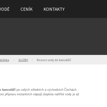
VODĚ
CENÍK
KONTAKTY
stránka
SLUŽBY
Rozvoz vody do kanceláří
 kanceláří
po celých středních a východních Čechách.
ro přípravu instantních nápojů (teplota nahříté vody je až