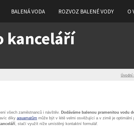
BALENÁ VODA
ROZVOZ BALENÉ VODY
O 
 kanceláří
Úvodní 
vení všech zaměstnanců i návštěv.
Dodáváme balenou pramenitou vodu do
Navíc díky
aquamatům
může být v létě velmi osvěžující a v zimě je optimální p
anceláří
, stačí využít níže umístěný kontaktní formulář.